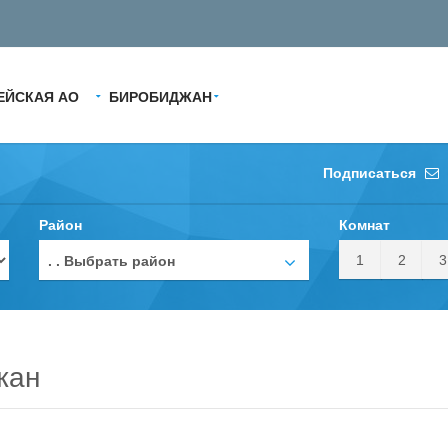
ЕЙСКАЯ АО
БИРОБИДЖАН
Подписаться
Район
Комнат
1
2
3
. . Выбрать район
жан