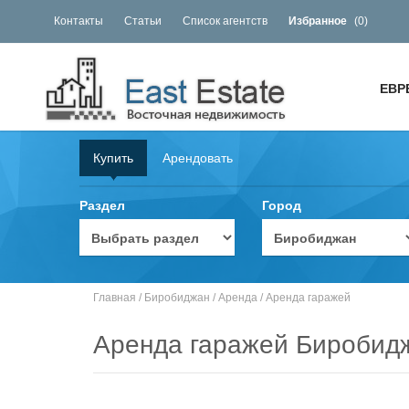
Контакты
Статьи
Список агентств
Избранное
(
0
)
ЕВР
Купить
Арендовать
Раздел
Город
Главная
/
Биробиджан
/
Аренда
/
Аренда гаражей
Аренда гаражей Биробид